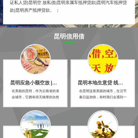
证私人贷|昆明空.放私借|昆明亲属车抵押贷款|昆明汽车抵押贷
款|昆明房产抵押贷款。 ；
昆明信用借
昆明应急小额空放 |昆明线下急用钱私人借 无需任何抵押
昆明本地生意贷 线下空放 可随借随还 私人贷好下款
在美丽的昆明，作为云南省的省
在昆明这座美丽的城市，生活节
会城市，它拥有得天独厚的自然
奏日益加快，有时我们会遇到一
风光和人文景观，吸引着众多游
些突发的紧急情况，急需资金来
客的目光。然而，在这座城市的
解决。此时，传统的贷款方式往
背后，也有一部分人正面临着资
往因为繁琐的手续和漫长的等待
金短缺的困境。他们急需用钱，
时间而无法满足我们的需求。幸
却因为种种原因无法从正规金融
运的是，昆明现在有一种全新的
机构获得贷款，于是转向了民间
借款方式——24小时私人借钱服