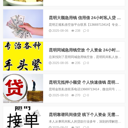
昆明大额急用钱 信用借 24小时私人贷 空放 个人应急资金周转
昆明正规私借空放平台联系【13669713414】专业为在昆明的上班族个体户提供私人空放，应急贷款，公司属于民间借贷性质，主要产品具有利息低、额度高、放款快等优势,快至2小时放款，全天24小时专业贷款服务，助力您的事业发展，让贷款更加简单,...
2025-08-06
238
0
昆明同城急用钱空放 个人资金 24小时快速拿钱 无需任何抵押
总算找到了昆明同城急用钱空放，昆明民间私人放款，私人借款，应急快速借钱，公司联系方式，在昆明私人借钱怎么做，过节了，基本上每个人都感觉钱不够用，作为中国比较传统的节日，一般过节都是需要回家的，当然了回家肯定是需要花钱的，现在如果需要资金需求...
2025-08-05
235
0
昆明无抵押小额贷 个人快速借钱 昆明短期空放 保证下款
昆明金凯私借联系电话13669713414，微信同号，昆明借钱应急私人|昆明私人借钱|昆明私人放款|昆明私人借款|昆明压身份证私人贷|昆明空.放私借|昆明亲属车抵押贷款|昆明汽车抵押贷款|昆明房产抵押贷款。昆明四区八县，服务全昆明：五华区，...
2025-08-03
270
0
昆明靠谱民间借贷 线下个人资金 无需任何抵押 工薪族可借
本人从事民间私人的贷款行业多年，深刻的理解您的急需，愿意用我们的资金帮助您度过难关。或许您是欠了房租被房东催很多次了，或许您是家里小孩临时要用钱，或许您经营中缺资金购买原材料，或许您要给员工发工资临时缺钱。每一个借款人背后都有一段艰难困苦的...
2025-08-01
241
0