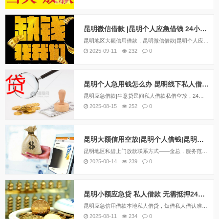
昆明微信借款 |昆明个人应急借钱 24小时快速借款当天拿钱
昆明地区大额信用借款，昆明微信借款|昆明个人应急借钱，私借上门放款空放联系方式——金总，服务范围：各个区域均可办理私借，押车，各种车抵押，当天放款，欢迎咨询！——私借短期应急借款，30分钟下款，额度1–600万，无抵押免担保，不看征信，...
2025-09-11
232
0
昆明个人急用钱怎么办 昆明线下私人借款找到了 当天拿钱
昆明应急借款|生意贷民间私人借款私借空放，24小时上门放款,私人借钱和银行贷款以及金融公司贷款有很大的不同，私人借钱利息比较的高，但是手续简单，不看信用，当天就能拿钱。昆明应急借款|生意贷民间私人借款24小时上门放款，昆明借钱应急私人|昆明...
2025-08-15
252
0
昆明大额信用空放|昆明个人借钱|昆明无需抵押好下款
昆明地区私借上门放款联系方式——金总，服务范围：各个区域均可办理私借，押车，各种车抵押，当天放款，欢迎咨询！——私借短期应急借款，30分钟下款，额度1–600万，无抵押免担保，不看征信，无视负债，无前期费用，急用钱请电话或微信详细咨询。13...
2025-08-14
239
0
昆明小额应急贷 私人借款 无需抵押24小时快速借钱
昆明应急信用借款本地私人借贷，短借私人借认准昆明金凯。个人一手资金放款，无需任何抵押借款，当天拿钱、无任何套路，昆明多年放款有信誉保障，专注做好昆明私人借钱，超低利息，只为赢取回头客，欢迎各界人士打扰！信用贷款无需任何抵押，在你紧急...
2025-08-11
234
0