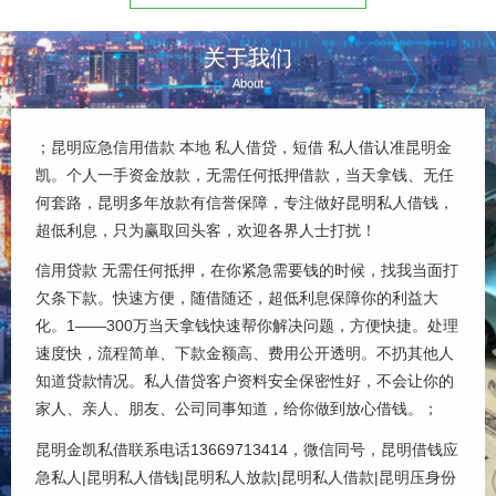
周转，个人出借昆明借款昆明紧急借
款、民间贷款、创业贷款、无抵押贷
款昆明个人借款不看征信私人借钱...
款、经营贷款、短期借款、循环贷
款、...
关于我们
About
；昆明应急信用借款 本地 私人借贷，短借 私人借认准昆明金
凯。个人一手资金放款，无需任何抵押借款，当天拿钱、无任
何套路，昆明多年放款有信誉保障，专注做好昆明私人借钱，
超低利息，只为赢取回头客，欢迎各界人士打扰！
信用贷款 无需任何抵押，在你紧急需要钱的时候，找我当面打
欠条下款。快速方便，随借随还，超低利息保障你的利益大
化。1——300万当天拿钱快速帮你解决问题，方便快捷。处理
速度快，流程简单、下款金额高、费用公开透明。不扔其他人
知道贷款情况。私人借贷客户资料安全保密性好，不会让你的
家人、亲人、朋友、公司同事知道，给你做到放心借钱。；
昆明金凯私借联系电话13669713414，微信同号，昆明借钱应
急私人|昆明私人借钱|昆明私人放款|昆明私人借款|昆明压身份