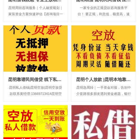
昆明周转咨询服务｜个人融资规划｜
一家专业的正规贷款咨询服务平
家装资金方案快速评估【咨询项目一
台！ 要正规，利息低，额度高，速
览】个人应急资金咨询：规划额度50
度快就找金融！主营业务： 信用贷
00-100000协助个人与企业对接银行
款类：护照贷，无抵押信用贷款，工
信贷、机动车融资、房产融资、短期
资卡贷款 抵押类：房产抵押，汽车
应急资金、商家经营周转、装修资金
抵押 一：无抵押信用贷款：1小时左
规划、保单融资、过桥业务咨询、公
右放款&n...
积金信...
昆明靠谱民间借贷 线下私贷 昆明个人空放 上班族可借 无需抵押
昆明个人放款 |昆明本地靠谱民间借贷 个人一手资金24小时下款
昆明私人借钱|昆明空放|昆明空放贷
昆明急周转｜一手资金对接，告别中
款联系黄经理:13669713414昆明空
介套路很多朋友遇到资金难题，银行
放诚信团队应急周转，流程简单，条
门槛高，各类中介层层收费。我们本
件宽松，可上门办理，不看征信放
地自有资金直接对接借款人。人在昆
款。让你沉睡的资金流动起来解决你
明，有固定住处、稳定收入，就可以
的资金需求和燃眉之急，根据您的实
咨询短期资金业务。个体户、上班
际情况量身定制，合理合法操作帮您
族、本地居民均可沟通，征信有逾
分...
期、负债偏高也可酌情...