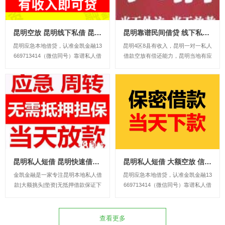
昆明空放 昆明线下私借 昆明个人借钱好下款 24小时应急借钱
昆明靠谱民间借贷 线下私贷 昆明个人空放 上班族可借 无需抵押
昆明应急本地借贷，认准金凯金融13
昆明4区8县有收入，昆明一对一私人
669713414（微信同号）靠谱私人借
借款空放有偿还能力，昆明当地有应
款民间借贷，专业正规的应急私人借
急小额贷款。不需要抵押担保下金。
贷。公司主要业务包括:个人无抵押
私人借款24小时下款急用钱贷款。电
贷款、急用钱、小额贷款、企业贷
话13669713414微信同号昆明市中
款、民间贷款、创业贷款、无抵押贷
心。昆明市第四区第八县。昆明五花
款、经营贷款、短期借款、循环贷
去。昆明盘龙区。昆明官渡区。昆明
款、...
西...
昆明私人短借 昆明快速借款 本地小额贷款 空放急用钱 应急借款
昆明私人短借 大额空放 信用快速下款 个人空放应急周转 昆明民间借贷
金凯金融是一家专注昆明本地私人借
昆明应急本地借贷，认准金凯金融13
款|大额挑头|垫资|无抵押借款保证下
669713414（微信同号）靠谱私人借
款|昆明借贷|水钱|个人一手资金出
款民间借贷，专业正规的应急私人借
借，昆明民间借款本公司主打，昆明
贷。公司主要业务包括:个人无抵押
空放应急借款，私人借贷，昆明短期
贷款、急用钱、小额贷款、企业贷
查看更多