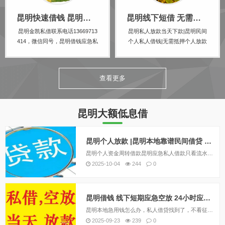
借贷市场。本文将...
务，昆明本地生...
昆明快速借钱 昆明线下私借空放 个人资金应急下款
昆明线下短借 无需抵押 快速个人放款 24小时急用钱
昆明金凯私借联系电话13669713
昆明私人放款当天下款|昆明民间
414，微信同号，昆明借钱应急私
个人私人借钱|无需抵押个人放款
人|昆明私人借钱|昆明私人放款|昆
本地民间借贷私人借款认准昆明
明私人借款|昆明压身份证私人贷|
金凯私借13669713414微信就是
昆明空.放私借|昆明亲属车抵押贷
电话号，私人老板一手资金，个
查看更多
款|昆明汽车抵押贷款|昆明房产抵
人资金，放款灵活。本公司主要
押贷款。昆明四区八县，服务全
业务包括并不限制于：昆明空放
昆明：五华区，...
贷款，私人贷款，小额贷...
昆明大额低息借
昆明个人放款 |昆明本地靠谱民间借贷 个人一手资金24小时下款
昆明个人资金周转借款昆明应急私人借款只看流水在昆明，个人资金周转借款的需求日益增长。许多借款机构和个人开始提供这种服务，以满足借款人的紧急资金需求。然而，借款人需要谨慎选择，以确保借款的安全和合法性。昆明金凯私借联系电话1366971341...
2025-10-04
244
0
昆明借钱 线下短期应急空放 24小时应急借钱
昆明本地急用钱怎么办，私人借贷找到了，不看征信个人一手资金放款。无需任何抵押，纯信用借款。随着信贷收紧，银行贷款审核及放款时间的增长，在昆明许多着急贷款周转资金的人将目标转到了民间小额贷款公司。昆明正规民间小额贷款公司贷款门槛低、贷款资料...
2025-09-23
239
0