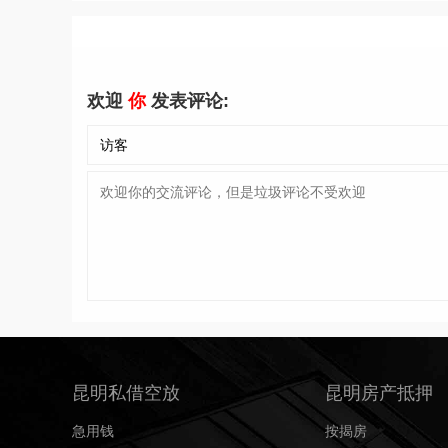
欢迎
你
发表评论:
昆明私借空放
昆明房产抵押
急用钱
按揭房