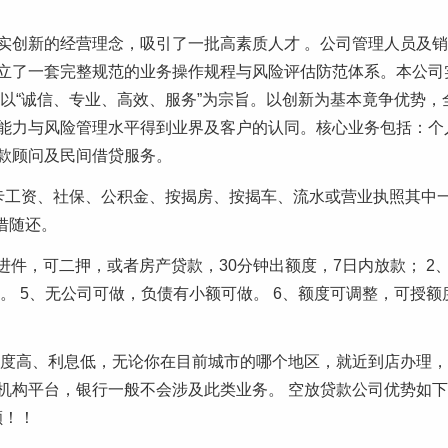
实创新的经营理念，吸引了一批高素质人才 。公司管理人员及
立了一套完整规范的业务操作规程与风险评估防范体系。本公司
 以“诚信、专业、高效、服务”为宗旨。以创新为基本竟争优势
能力与风险管理水平得到业界及客户的认同。核心业务包括：个
款顾问及民间借贷服务。
卡工资、社保、公积金、按揭房、按揭车、流水或营业执照其中
借随还。
店进件，可二押，或者房产贷款，30分钟出额度，7日内放款； 
、单签可做。 5、无公司可做，负债有小额可做。 6、额度可调整，可
额度高、利息低，无论你在目前城市的哪个地区，就近到店办理
构平台，银行一般不会涉及此类业务。 空放贷款公司优势如下：
额！！