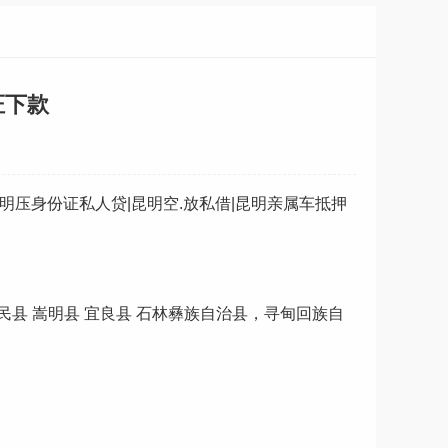
证下款
昆明压身份证私人贷|昆明空.放私借|昆明亲属车抵押
民县 嵩明县 宜良县 石林彝族自治县，寻甸回族自