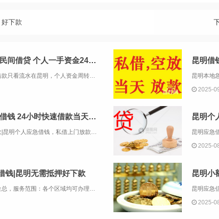
 好下款
昆明个人放款 |昆明本地靠谱民间借贷 个人一手资金24小时下款
昆明借
昆明个人资金周转借款昆明应急私人借款只看流水在昆明，个人资金周转借款的需求日益增长。许多借款机构和个人开始提供这种服务，以满足借款人的紧急资金需求。然而，借款人需要谨慎选择，以确保借款的安全和合法性。昆明金凯私借联系电话1366971341...
2025-0
昆明微信借款 |昆明个人应急借钱 24小时快速借款当天拿钱
昆明地区大额信用借款，昆明微信借款|昆明个人应急借钱，私借上门放款空放联系方式——金总，服务范围：各个区域均可办理私借，押车，各种车抵押，当天放款，欢迎咨询！——私借短期应急借款，30分钟下款，额度1–600万，无抵押免担保，不看征信，...
2025-0
借钱|昆明无需抵押好下款
昆明小
昆明地区私借上门放款联系方式——金总，服务范围：各个区域均可办理私借，押车，各种车抵押，当天放款，欢迎咨询！——私借短期应急借款，30分钟下款，额度1–600万，无抵押免担保，不看征信，无视负债，无前期费用，急用钱请电话或微信详细咨询。13...
2025-0