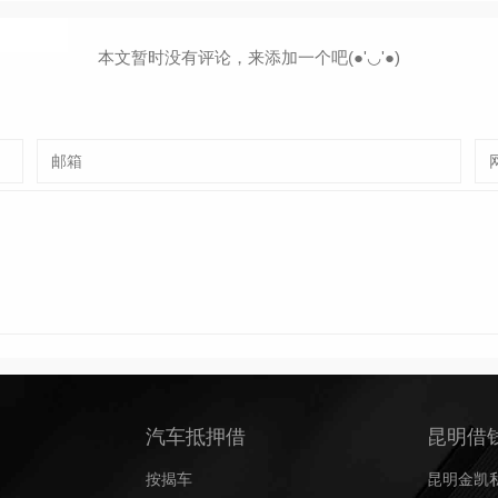
本文暂时没有评论，来添加一个吧(●'◡'●)
汽车抵押借
昆明借
按揭车
昆明金凯私