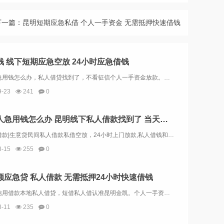
下一篇：
昆明短期应急私借 个人一手资金 无需抵押快速借钱
钱 线下短期应急空放 24小时应急借钱
昆明本地急用钱怎么办，私人借贷找到了，不看征信个人一手资金放款。无需任何抵押，纯信用借款。随着信贷收紧，银行贷款审核及放款时间的增长，在昆明许多着急贷款周转资金的人将目标转到了民间小额贷款公司。昆明正规民间小额贷款公司贷款门槛低、贷款资料...
9-23
241
0
昆明个人急用钱怎么办 昆明线下私人借款找到了 当天拿钱
昆明应急借款|生意贷民间私人借款私借空放，24小时上门放款,私人借钱和银行贷款以及金融公司贷款有很大的不同，私人借钱利息比较的高，但是手续简单，不看信用，当天就能拿钱。昆明应急借款|生意贷民间私人借款24小时上门放款，昆明借钱应急私人|昆明...
8-15
255
0
额应急贷 私人借款 无需抵押24小时快速借钱
昆明应急信用借款本地私人借贷，短借私人借认准昆明金凯。个人一手资金放款，无需任何抵押借款，当天拿钱、无任何套路，昆明多年放款有信誉保障，专注做好昆明私人借钱，超低利息，只为赢取回头客，欢迎各界人士打扰！信用贷款无需任何抵押，在你紧急...
8-11
235
0